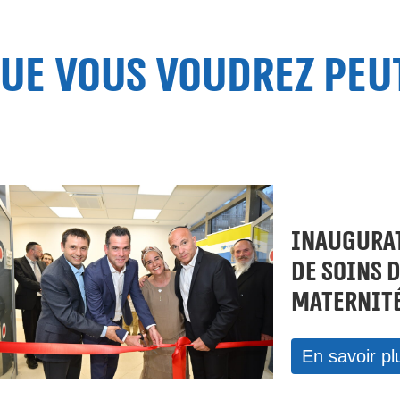
que vous voudrez peu
INAUGURAT
DE SOINS 
MATERNITÉ
En savoir pl