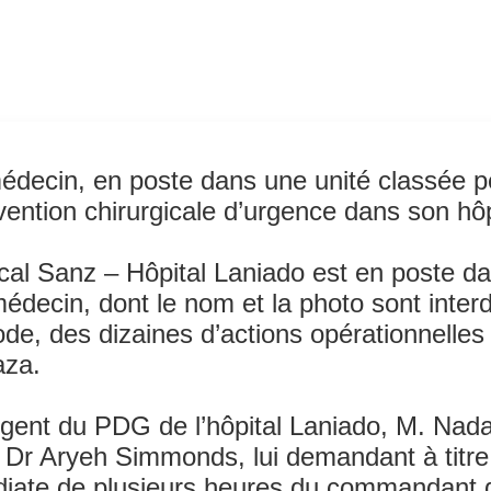
ée pendant la 
médecin, en poste dans une unité classée p
ention chirurgicale d’urgence dans son hôpit
al Sanz – Hôpital Laniado est en poste da
ecin, dont le nom et la photo sont interdit
de, des dizaines d’actions opérationnelles
aza.
rgent du PDG de l’hôpital Laniado, M. Nad
e Dr Aryeh Simmonds, lui demandant à titre
ate de plusieurs heures du commandant de 