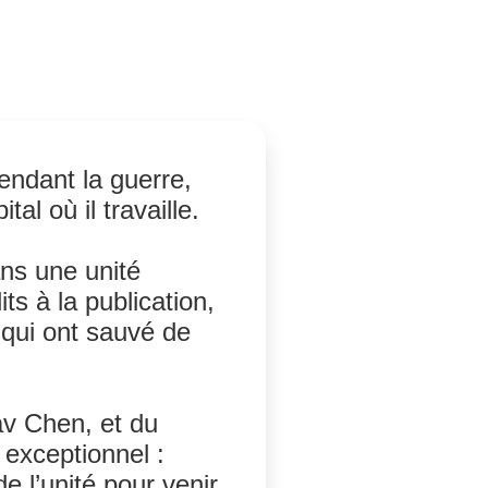
guerre
endant la guerre,
al où il travaille.
ns une unité
s à la publication,
 qui ont sauvé de
av Chen, et du
 exceptionnel :
l’unité pour venir