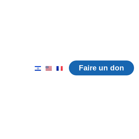
ts
nouvelles
Nous contacter
Faire un don
ours qu’un
 une unité