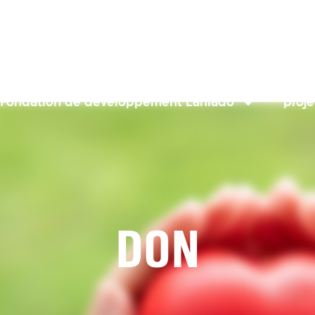
Fondation de développement Laniado
proje
don