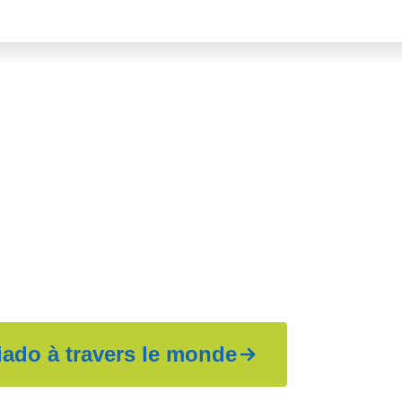
 notre mission
 sauvez des vies
iado à travers le monde