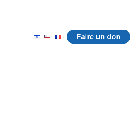
projets
nouvelles
Nous contacter
Faire un don
a été nommé à
agerie de
do