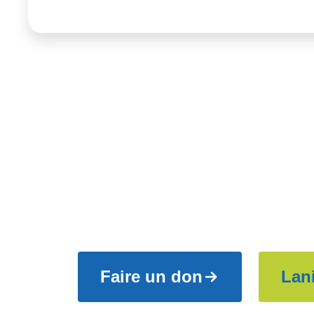
Joignez-vous à
et aidez-nous à
Faire un don
Lan