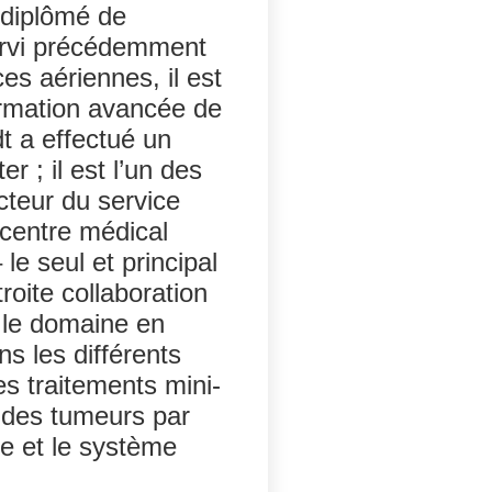
 diplômé de
 servi précédemment
es aériennes, il est
ormation avancée de
dt a effectué un
 ; il est l’un des
cteur du service
u centre médical
e seul et principal
troite collaboration
 le domaine en
s les différents
es traitements mini-
t des tumeurs par
ue et le système