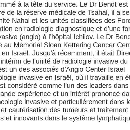
ommé à la tête du service. Le Dr Bendt est
dre de la réserve médicale de Tsahal, il a
té Nahal et les unités classifiées des Forc
tion en radiologie diagnostique et d’une f
vasive (angio) à l’hôpital Ichilov. Le Dr Ben
e au Memorial Sloan Kettering Cancer Center
n Israël. Jusqu’à récemment, il était Dire
intérim de l’unité de radiologie invasive d
t un des associés d’Angio Center Israel – l
ogie invasive en Israël, où il travaille en é
 est considéré comme l’un des leaders dans
ande expérience et un intérêt prononcé dan
ncologie invasive et particulièrement dans l
 et cautérisation des tumeurs et traitemen
és et innovants dans le système lymphatiq