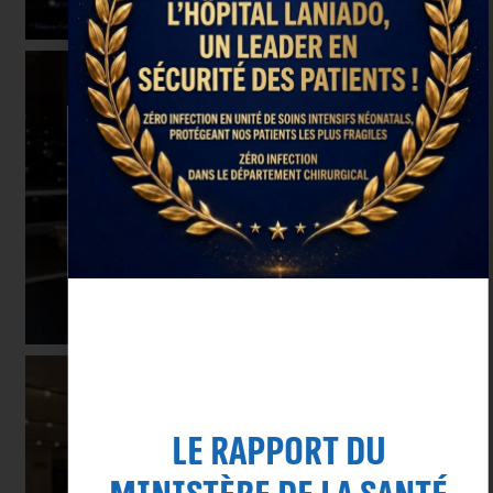
Rejoignez notre
newsletter
Nous ne racontons que des choses
heureuses dans les murs de
l'hôpital.
S'inscrire
Le rapport du