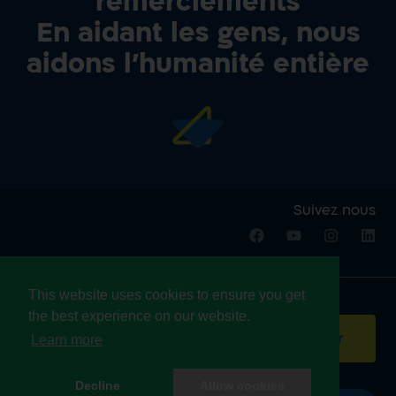
remerciements
En aidant les gens, nous
aidons l’humanité entière
Suivez nous
This website uses cookies to ensure you get
Rejoignez notre newsletter:
the best experience on our website.
Envoyer
Learn more
Decline
Allow cookies