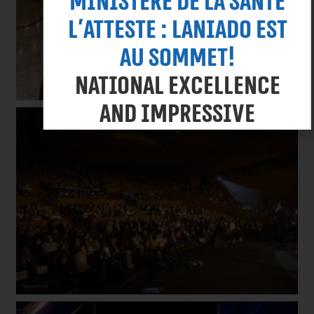
ministère de la Santé
l'atteste : Laniado est
au sommet!
National excellence
and impressive
metrics in infection
prevention in the new
report. Click to view
the achievement of
our medical teams.
Découvrir les résultats