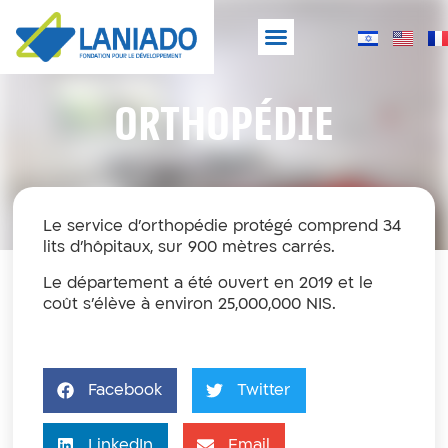
à propos de laniado
Fondation de développement Laniado
Orthopédie
Le service d’orthopédie protégé comprend 34
lits d’hôpitaux, sur 900 mètres carrés.
Le département a été ouvert en 2019 et le
coût s’élève à environ 25,000,000 NIS.
Facebook
Twitter
LinkedIn
Email