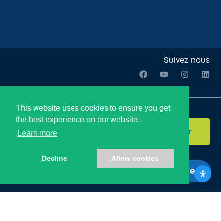
Suivez nous
This website uses cookies to ensure you get
Rejoignez notre newsletter:
the best experience on our website.
Envoyer
Learn more
Decline
Allow cookies
Web Design & Dev. by
Studio SEEPLUS
To Donate
© Laniado Development Fund 2020