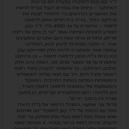
ד"ר קוגן נכנס לתפקידו בנקודת זמן קריטית
למחלקה – בימים אלו עומדים לקבל בבי"ח לניאדו
את האישורים הנדרשים כדי להתחיל לבנות את
פרוייקט הדגל , בניית בית חולים ממוגן לרפואה
דחופה – שיתפרס על פני 4000 מ"ר. ד"ר קוגן,
המודע לתכניות הפיתוח אומר "אני בן אדם של ריצת
מרתון, אתגרים ארוכי טווח הינם אתגרים שמענינים
אותי. זו הסיבה שבחרתי להגיע לכאן, למחלקה
עמוסה מאד ומאתגרת ולהיות חלק מפרוייקט ענק
כמו בניית בי"ח ממוגן לרפואה דחופה – זה פרוייקט
שיתפרס על פני מספר שנים. אנו , הצוות נהיה חלק
מתכנון הפרוייקט , כך שיאפשר להעניק טיפול רפואי
ראשוני ומציל חיים, יחד עם תנאי שהייה למטופלים
והמשפחות המלוות בנוחות המירבית. המשקל
והמשמעות שלי כמומחה לרפואה דחופה ומנהל ,
כאן בלניאדו הינם משמעותיים וקריטיים, הן במצבי
שגרה והן במצבי חירום".
פרופ' צבי שמעוני, המנהל הרפואי של בי"ח לניאדו
מסר עם כניסתו של ד"ר קוגן לתפקיד "אנו מגייסים
אנשי ונשות צוות רפואי בעלי נסיון ומוניטין, על מנת
להעניק שירות רפואי ברמה גבוהה. זו משימה שאנו
מתיחסים אליה בכובד ראש ומשקיעים בה משאבים