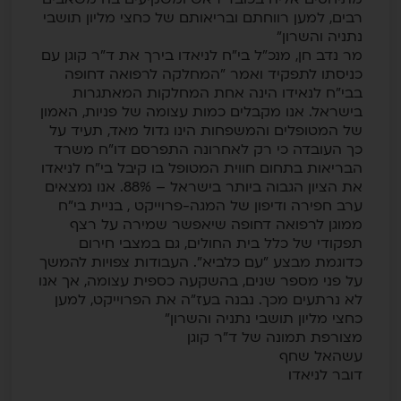
רבים, למען רווחתם ובריאותם של כחצי מליון תושבי
נתניה והשרון"
מר נדב חן, מנכ"ל בי"ח לניאדו בירך את ד"ר קוגן עם
כניסתו לתפקיד ואמר "המחלקה לרפואה דחופה
בבי"ח לנאידו הינה אחת המחלקות המאתגרות
בישראל. אנו מקבלים כמות עצומה של פניות, האמון
של המטופלים והמשפחות הינו גדול מאד, תעיד על
כך העובדה כי רק לאחרונה התפרסם דו"ח משרד
הבריאות בתחום חווית המטופל בו קיבל בי"ח לניאדו
את הציון הגבוה ביותר בישראל – 88%. אנו נמצאים
ערב חפירה ודיפון של המגה-פרוייקט , בניית בי"ח
ממוגן לרפואה דחופה שיאפשר שמירה על רצף
תפקודי של כלל בית החולים, גם במצבי חירום
כדוגמת מבצע "עם כלביא". העבודות צפויות להמשך
על פני מספר שנים, בהשקעה כספית עצומה, אך אנו
לא נרתעים מכך. נבנה בעז"ה את הפרוייקט, למען
כחצי מליון תושבי נתניה והשרון"
מצורפת תמונה של ד"ר קוגן
עשהאל שחף
דובר לניאדו