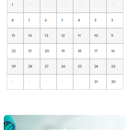
1
31
30
29
28
27
26
8
7
6
5
4
3
2
15
14
13
12
11
10
9
22
21
20
19
18
17
16
29
28
27
26
25
24
23
5
4
3
2
1
31
30