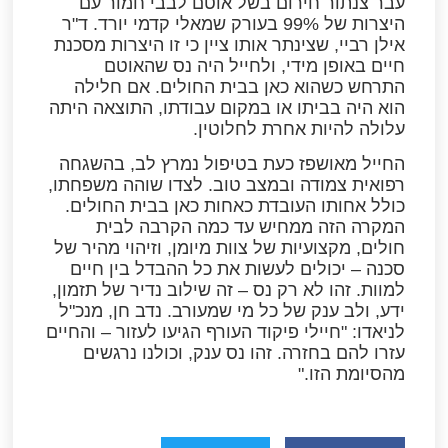
עבר צנתור חירום בשל אוטם לבבי חמור עם
היצרות של 99% בעורק שמאלי קדמי יורד. ד"ר
אילן רביי, שצינתר אותו ציין כי זו היצרות מסכנת
חיים באופן מידי, ולחייל היה נס שהאוטם
התרחש כשהוא כאן בבית החולים. אם חלילה
הוא היה בביתו או במקום עבודתו, התוצאה היתה
עלולה להיות אחרת לחלוטין.
החייל מאושפז כעת בטיפול נמרץ לב, בהשגחה
רפואית צמודה ובמצב טוב. לצדו שוהה משפחתו,
כולל אחותו העובדת כאחות כאן בבית החולים.
המקרה הזה ממחיש עד כמה הקרבה לבית
חולים, מקצועיות של צוות מיומן, וזיהוי מהיר של
סכנה – יכולים לעשות את כל ההבדל בין חיים
למוות. זהו לא רק נס – זה שילוב נדיר של תזמון,
ידע, ולב ענק של כל מי שמעורב. נדב חן, מנכ"ל
לניאדו: "חיילי פיקוד העורף הגיעו לעזור – והחיים
עזרו להם בחזרה. זהו נס ענק, וכולנו נרגשים
מהסיומת הזו."