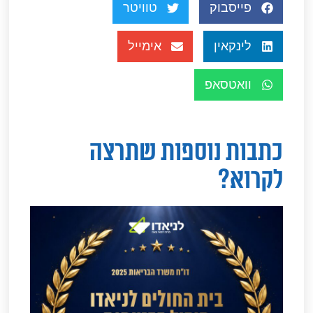
פייסבוק
טוויטר
לינקאין
אימייל
וואטסאפ
כתבות נוספות שתרצה
לקרוא?