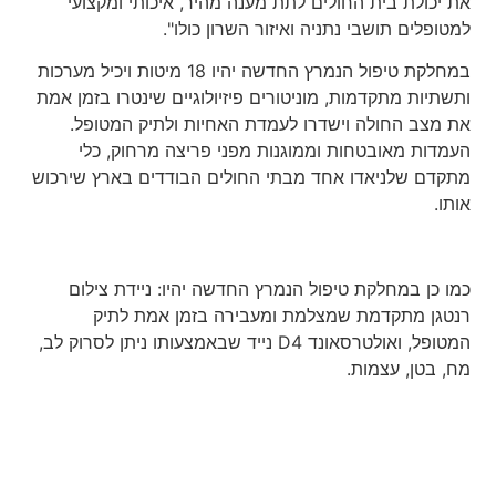
את יכולת בית החולים לתת מענה מהיר, איכותי ומקצועי
למטופלים תושבי נתניה ואיזור השרון כולו
".
במחלקת טיפול הנמרץ החדשה יהיו 18 מיטות ויכיל מערכות
ותשתיות מתקדמות
,
מוניטורים פיזיולוגיים שינטרו בזמן אמת
את מצב החולה וישדרו לעמדת האחיות ולתיק המטופל.
העמדות מאובטחות וממוגנות מפני פריצה מרחוק, כלי
מתקדם שלניאדו אחד מבתי החולים הבודדים בארץ שירכוש
אותו
.
כמו כן במחלקת טיפול הנמרץ החדשה יהיו: ניידת צילום
רנטגן מתקדמת שמצלמת ומעבירה בזמן אמת לתיק
המטופל
,
ואולטרסאונד 4
D
נייד שבאמצעותו ניתן לסרוק לב,
מח, בטן, עצמות
.