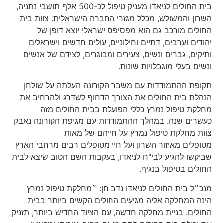
בית החולים לניאדו מעניק טיפול לכ-500 אלף תושבי נתניה,
השרון והמשולש, מכלל מגזרי החברה הישראלית. צוות בית
החולים מורכב גם הוא מפסיפס ישראלי יוצא דופן של
יהודים וערבים, דתיים וחילוניים, עולים חדשים וישראלים
ותיקים, גברים ונשים, צעירים ומבוגרים, לצידם של אנשים
ונשים בעלי מוגבלויות שונות
.
תקופת ההתמודדות עם משבר הקורונה העלתה על שולחן
הנהלת בית החולים את הצורך הדחוף לשדרג ולהרחיב את
מחלקת טיפול נמרץ כללי הפועלת בבית החולים מזה
כעשרים שנה. במהלך ההתמודדות עם מגיפת הקורונה נאבק
צוות מחלקת טיפול נמרץ על חייהם של מאות
מטופלים מאיזור השרון ועל חיי מטופלים רבים מרחבי הארץ
שביקשו להגיע לבי
"
ח לניאדו, בעקבות השם הטוב שיצא לבית
החולים בטיפול בנגיף
.
מנכ״ל בית החולים לניאדו נדב חן: ״מחלקת טיפול נמרץ
הינה המחלקה אליה מגיעים החולים הקשים ביותר בבית
החולים. בניית מחלקה חדשה, עם הציוד החדיש ביותר, תזניק