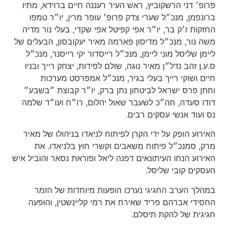
פרופ׳ דני הרשקוביץ, ראש העיר רעננה חיים ברוידא, מתיו
ברונפמן, מנכ״ל שערי צדק פרופ׳ עופר מרין, יו״ר טמפו
החזקות ז׳ק בר, יו״ר אפי קפיטל אפי שקדי, בעלי נור מדיה
משה נור, מנכ״ל מדיסון פארמה מאיר יעקובסון, הבעלים של
ליימן שליסל מוני ליימן, מנכ״ל רייסדור יקי רייסנר, מנכ״ל
ס.ע.ן זהב נדל״ן מאיר נוגה, שולם לפידות, יצחק רייך ובניו
חיים ושוקי רייך בעלי בגיר, מנכ״ל אמפרסט מערכות
וחתן פרס ישראל לביטחון נתן ברק, יו״ר קבוצת ״בשבע״
דודו סעדה
,
חה״כ לשעבר שאול יהלום, רו״ח ועו״ד שלמה
נס ועוד אנשי עסקים רבים
.
האירוע הופק על ידי הקרן לפיתוח לניאדו בניהולו של מאיר
מרק, סמנכ״ל פיתוח משאבים וקשרי חוץ בלניאדו. את
האירוע הנחו העיתונאים דפנה ליאל ופוראת נסאר
והוביל איש
העסקים קובי שליסל
.
במהלך הערב החגיגי נערכו הופעות מיוחדות של הזמר
החסידי אברהם פריד שאירח את רמי קליינשטין, והופעה
חגיגית של להקת תיסלם
.