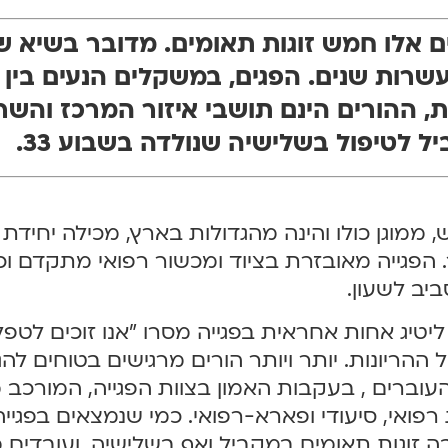
ים אלו חמש זוגות תאומים. מדובר בשיא ש
בשבועות 31-36 להריונות, ההורים הינם תושבי איזור המרכז ו
 לטיפול בשלישיה שנולדה בשבוע 33.
ממוגן כולו והינה מהגדולות בארץ, מכילה יחידת 
. הפגייה מאובזרת בציוד ומכשור רפואי מתקדם וכ
ב לשעון.
 ליטיג אחות אחראית בפגייה מסרו "אנו זוכים לטפ
ריונות. יותר ויותר הורים מרגישים בטוחים להגי
עוברים , בעקבות האמון בצוות הפגייה, המורכב 
 רפואי, סיעודי ופארא-רפואי. כמי שנמצאים בפגיי
 זוגות תאומים במקביל ואף בשלישיה, ועובדים מ