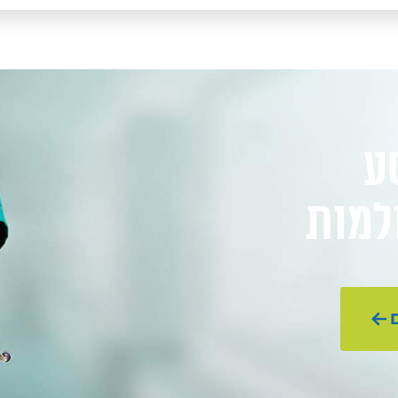
ע
ולמות